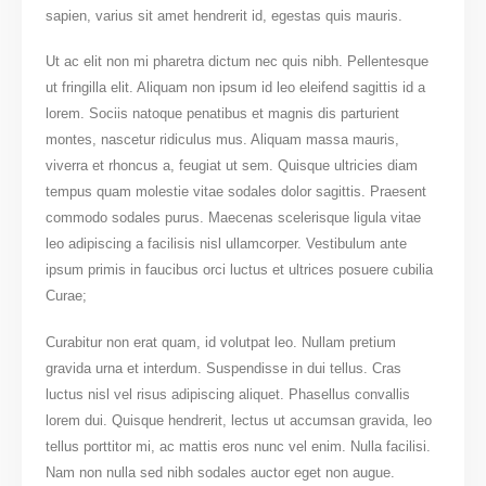
sapien, varius sit amet hendrerit id, egestas quis mauris.
Ut ac elit non mi pharetra dictum nec quis nibh. Pellentesque
ut fringilla elit. Aliquam non ipsum id leo eleifend sagittis id a
lorem. Sociis natoque penatibus et magnis dis parturient
montes, nascetur ridiculus mus. Aliquam massa mauris,
viverra et rhoncus a, feugiat ut sem. Quisque ultricies diam
tempus quam molestie vitae sodales dolor sagittis. Praesent
commodo sodales purus. Maecenas scelerisque ligula vitae
leo adipiscing a facilisis nisl ullamcorper. Vestibulum ante
ipsum primis in faucibus orci luctus et ultrices posuere cubilia
Curae;
Curabitur non erat quam, id volutpat leo. Nullam pretium
gravida urna et interdum. Suspendisse in dui tellus. Cras
luctus nisl vel risus adipiscing aliquet. Phasellus convallis
lorem dui. Quisque hendrerit, lectus ut accumsan gravida, leo
tellus porttitor mi, ac mattis eros nunc vel enim. Nulla facilisi.
Nam non nulla sed nibh sodales auctor eget non augue.